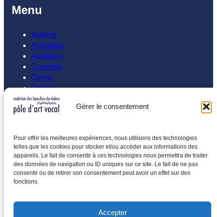
Menu
Actions
Actualités
Auditions
Concerts
Opéra
Presse
Gérer le consentement
Abonnement
Inscrivez vous à notre newsletters
Pour offrir les meilleures expériences, nous utilisons des technologies
telles que les cookies pour stocker et/ou accéder aux informations des
Saisissez votre adresse e-mail…
appareils. Le fait de consentir à ces technologies nous permettra de traiter
des données de navigation ou ID uniques sur ce site. Le fait de ne pas
Abonnez-vous
consentir ou de retirer son consentement peut avoir un effet sur des
fonctions.
Accepter