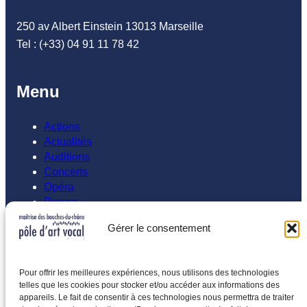
250 av Albert Einstein 13013 Marseille
Tel : (+33) 04 91 11 78 42
Menu
Actions
Actualités
Auditions
Concerts
Opéra
Presse
Gérer le consentement
Abonnement
Inscrivez vous à notre newsletters
Pour offrir les meilleures expériences, nous utilisons des technologies
telles que les cookies pour stocker et/ou accéder aux informations des
Saisissez votre adresse e-mail…
appareils. Le fait de consentir à ces technologies nous permettra de traiter