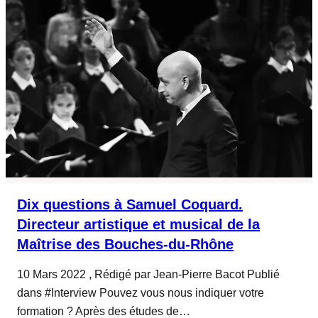
Dix questions à Samuel Coquard.
Directeur artistique et musical de la
Maîtrise des Bouches-du-Rhône
10 Mars 2022 , Rédigé par Jean-Pierre Bacot Publié
dans #Interview Pouvez vous nous indiquer votre
formation ? Après des études de…