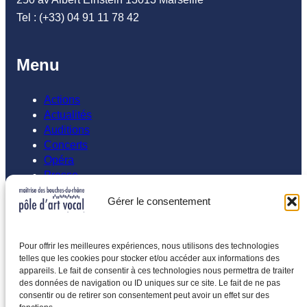
Tel : (+33) 04 91 11 78 42
Menu
Actions
Actualités
Auditions
Concerts
Opéra
Presse
Gérer le consentement
Abonnement
Inscrivez vous à notre newsletters
Pour offrir les meilleures expériences, nous utilisons des technologies
telles que les cookies pour stocker et/ou accéder aux informations des
Saisissez votre adresse e-mail…
appareils. Le fait de consentir à ces technologies nous permettra de traiter
des données de navigation ou ID uniques sur ce site. Le fait de ne pas
Abonnez-vous
consentir ou de retirer son consentement peut avoir un effet sur des