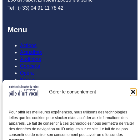
Tel : (+33) 04 91 11 78 42
Menu
Actions
Actualités
Auditions
Concerts
Opéra
Presse
Gérer le consentement
Abonnement
Inscrivez vous à notre newsletters
Pour offrir les meilleures expériences, nous utilisons des technologies
telles que les cookies pour stocker et/ou accéder aux informations des
Saisissez votre adresse e-mail…
appareils. Le fait de consentir à ces technologies nous permettra de traiter
des données de navigation ou ID uniques sur ce site. Le fait de ne pas
Abonnez-vous
consentir ou de retirer son consentement peut avoir un effet sur des